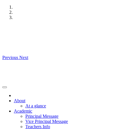
Skip
to
content
Previous
Next
About
At a glance
Academic
Principal Message
Vice Principal Message
Teachers Info