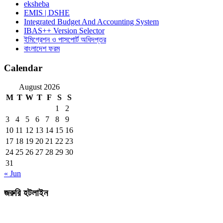
eksheba
EMIS | DSHE
Integrated Budget And Accounting System
IBAS++ Version Selector
ইমিগ্রেশন ও পাসপোর্ট অধিদপ্তর
বাংলাদেশ ফরম
Calendar
August 2026
M
T
W
T
F
S
S
1
2
3
4
5
6
7
8
9
10
11
12
13
14
15
16
17
18
19
20
21
22
23
24
25
26
27
28
29
30
31
« Jun
জরুরি হটলাইন