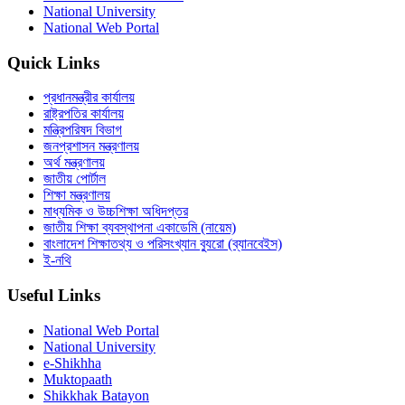
National University
National Web Portal
Quick Links
প্রধানমন্ত্রীর কার্যালয়
রাষ্ট্রপতির কার্যালয়
মন্ত্রিপরিষদ বিভাগ
জনপ্রশাসন মন্ত্রণালয়
অর্থ মন্ত্রণালয়
জাতীয় পোর্টাল
শিক্ষা মন্ত্রণালয়
মাধ্যমিক ও উচ্চশিক্ষা অধিদপ্তর
জাতীয় শিক্ষা ব্যবস্থাপনা একাডেমি (নায়েম)
বাংলাদেশ শিক্ষাতথ্য ও পরিসংখ্যান ব্যুরো (ব্যানবেইস)
ই-নথি
Useful Links
National Web Portal
National University
e-Shikhha
Muktopaath
Shikkhak Batayon