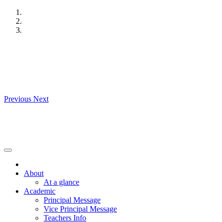
Skip
to
content
Previous
Next
About
At a glance
Academic
Principal Message
Vice Principal Message
Teachers Info