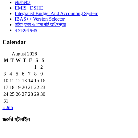
eksheba
EMIS | DSHE
Integrated Budget And Accounting System
IBAS++ Version Selector
ইমিগ্রেশন ও পাসপোর্ট অধিদপ্তর
বাংলাদেশ ফরম
Calendar
August 2026
M
T
W
T
F
S
S
1
2
3
4
5
6
7
8
9
10
11
12
13
14
15
16
17
18
19
20
21
22
23
24
25
26
27
28
29
30
31
« Jun
জরুরি হটলাইন