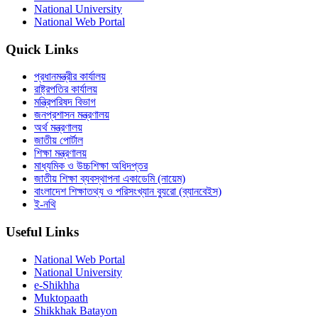
National University
National Web Portal
Quick Links
প্রধানমন্ত্রীর কার্যালয়
রাষ্ট্রপতির কার্যালয়
মন্ত্রিপরিষদ বিভাগ
জনপ্রশাসন মন্ত্রণালয়
অর্থ মন্ত্রণালয়
জাতীয় পোর্টাল
শিক্ষা মন্ত্রণালয়
মাধ্যমিক ও উচ্চশিক্ষা অধিদপ্তর
জাতীয় শিক্ষা ব্যবস্থাপনা একাডেমি (নায়েম)
বাংলাদেশ শিক্ষাতথ্য ও পরিসংখ্যান ব্যুরো (ব্যানবেইস)
ই-নথি
Useful Links
National Web Portal
National University
e-Shikhha
Muktopaath
Shikkhak Batayon