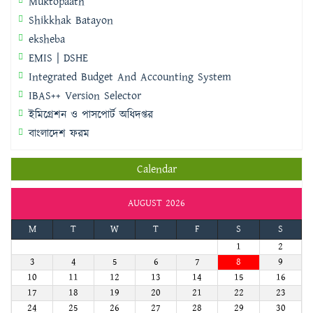
Muktopaath
Shikkhak Batayon
eksheba
EMIS | DSHE
Integrated Budget And Accounting System
IBAS++ Version Selector
ইমিগ্রেশন ও পাসপোর্ট অধিদপ্তর
বাংলাদেশ ফরম
Calendar
AUGUST 2026
M
T
W
T
F
S
S
1
2
3
4
5
6
7
8
9
10
11
12
13
14
15
16
17
18
19
20
21
22
23
24
25
26
27
28
29
30