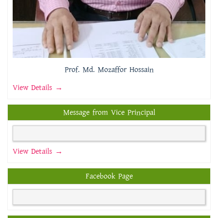
Prof. Md. Mozaffor Hossain
View Details →
Message from Vice Principal
View Details →
Facebook Page