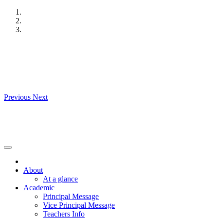
Skip
to
content
Previous
Next
About
At a glance
Academic
Principal Message
Vice Principal Message
Teachers Info