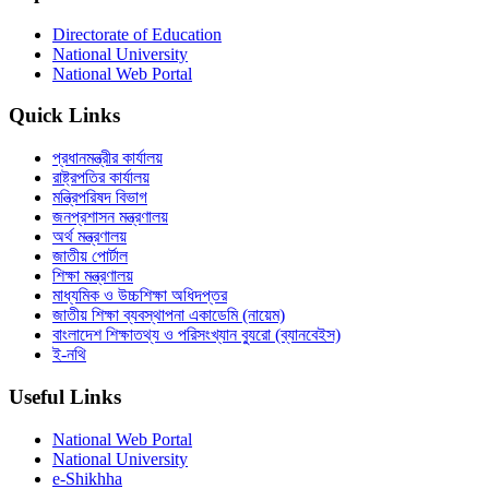
Directorate of Education
National University
National Web Portal
Quick Links
প্রধানমন্ত্রীর কার্যালয়
রাষ্ট্রপতির কার্যালয়
মন্ত্রিপরিষদ বিভাগ
জনপ্রশাসন মন্ত্রণালয়
অর্থ মন্ত্রণালয়
জাতীয় পোর্টাল
শিক্ষা মন্ত্রণালয়
মাধ্যমিক ও উচ্চশিক্ষা অধিদপ্তর
জাতীয় শিক্ষা ব্যবস্থাপনা একাডেমি (নায়েম)
বাংলাদেশ শিক্ষাতথ্য ও পরিসংখ্যান ব্যুরো (ব্যানবেইস)
ই-নথি
Useful Links
National Web Portal
National University
e-Shikhha