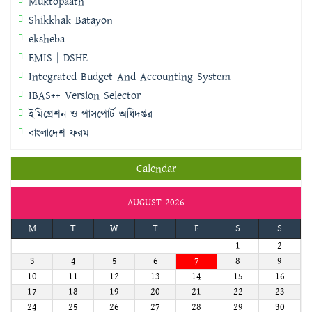
Muktopaath
Shikkhak Batayon
eksheba
EMIS | DSHE
Integrated Budget And Accounting System
IBAS++ Version Selector
ইমিগ্রেশন ও পাসপোর্ট অধিদপ্তর
বাংলাদেশ ফরম
Calendar
AUGUST 2026
M
T
W
T
F
S
S
1
2
3
4
5
6
7
8
9
10
11
12
13
14
15
16
17
18
19
20
21
22
23
24
25
26
27
28
29
30