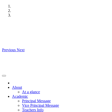
Skip
to
content
Previous
Next
About
At a glance
Academic
Principal Message
Vice Principal Message
Teachers Info