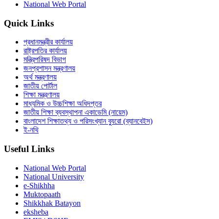
National Web Portal
Quick Links
প্রধানমন্ত্রীর কার্যালয়
রাষ্ট্রপতির কার্যালয়
মন্ত্রিপরিষদ বিভাগ
জনপ্রশাসন মন্ত্রণালয়
অর্থ মন্ত্রণালয়
জাতীয় পোর্টাল
শিক্ষা মন্ত্রণালয়
মাধ্যমিক ও উচ্চশিক্ষা অধিদপ্তর
জাতীয় শিক্ষা ব্যবস্থাপনা একাডেমি (নায়েম)
বাংলাদেশ শিক্ষাতথ্য ও পরিসংখ্যান ব্যুরো (ব্যানবেইস)
ই-নথি
Useful Links
National Web Portal
National University
e-Shikhha
Muktopaath
Shikkhak Batayon
eksheba