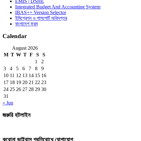
EMIS | DSHE
Integrated Budget And Accounting System
IBAS++ Version Selector
ইমিগ্রেশন ও পাসপোর্ট অধিদপ্তর
বাংলাদেশ ফরম
Calendar
August 2026
M
T
W
T
F
S
S
1
2
3
4
5
6
7
8
9
10
11
12
13
14
15
16
17
18
19
20
21
22
23
24
25
26
27
28
29
30
31
« Jun
জরুরি হটলাইন
করোনা ভাইরাস প্রতিরোধে যোগাযোগ