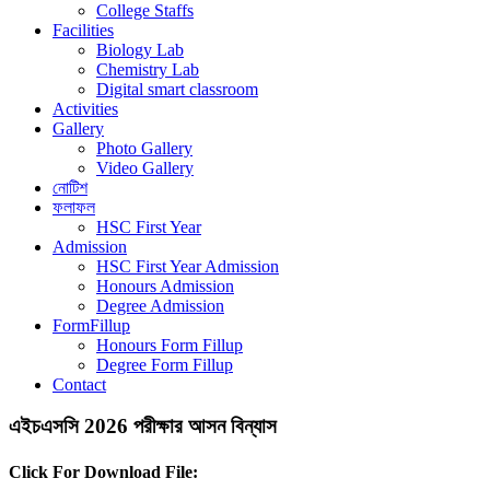
College Staffs
Facilities
Biology Lab
Chemistry Lab
Digital smart classroom
Activities
Gallery
Photo Gallery
Video Gallery
নোটিশ
ফলাফল
HSC First Year
Admission
HSC First Year Admission
Honours Admission
Degree Admission
FormFillup
Honours Form Fillup
Degree Form Fillup
Contact
এইচএসসি 2026 পরীক্ষার আসন বিন্যাস
Click For Download File: